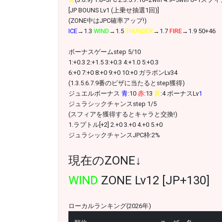
[JP BOUNS Lv1 (上乗せ抽選1回)]
(ZONE中はJPC確率アップ!)
ICE
→1.3
WIND
→1.5
THUNDER
→1.7
FIRE
→1.9 50+46
ボーナスゲームstep 5/10
1:+0.3 2:+1.5 3:+0.3 4:+1.0 5:+0.3
6:+0 7:+0 8:+0 9:+0 10:+0 ガラポンLv34
(1.3.5.6.7.9番のピザに当たるとstep獲得)
ジュエルボーナス
青
:10
赤
:13
黄
:4 ボーナスLv
1
ジュラシックチャンスstep 1/5
(スフィアを獲得するとキャラと交換!)
1.ラプトル[+2] 2.+0 3.+0 4.+0 5.+0
ジュラシックチャンスJPC枠:2%
現在のZONE↓
WIND
ZONE Lv12 [JP+130]
ローカルランキング(2026年)