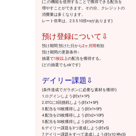
(この機能を使用することで獲得できる配当を
増やすことができます。その分、クレジットの
消費量は多くなります。
レート倍率は、2.3.5.10倍+αがあります)
預け登録について⇩
預け期間:預けた日から
2ヶ月間
有効
預け期間の更新条件↓
抽選で
1枚以上
の配当を獲得する。
(どの抽選でもokです)
デイリー課題⇩
(条件達成でガラポンに必要な素材を獲得!)
1.ログインしよう{封x1+1P}
2.STCに3回挑戦しよう{封x1+5P}
3.配当を10枚獲得しよう{封x1+5P}
4.配当を25枚獲得しよう{封x2+10P}
5.配当を50枚獲得しよう{封x3+20P}
6.デイリー課題を3つ達成しよう{封x5}
7.デイリー課題をすべて達成しよう{封x10 神x5}