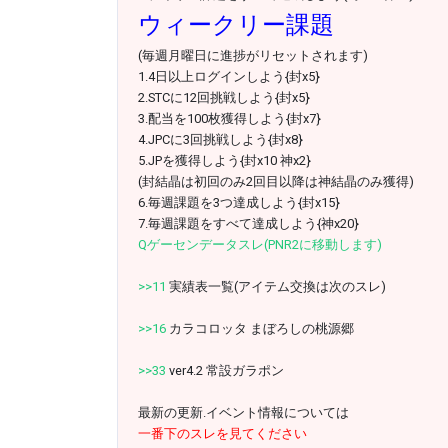
ウィークリー課題
(毎週月曜日に進捗がリセットされます)
1.4日以上ログインしよう{封x5}
2.STCに12回挑戦しよう{封x5}
3.配当を100枚獲得しよう{封x7}
4.JPCに3回挑戦しよう{封x8}
5.JPを獲得しよう{封x10 神x2}
(封結晶は初回のみ2回目以降は神結晶のみ獲得)
6.毎週課題を3つ達成しよう{封x15}
7.毎週課題をすべて達成しよう{神x20}
Qゲーセンデータスレ(PNR2に移動します)
>>11
実績表一覧(アイテム交換は次のスレ)
>>16
カラコロッタ まぼろしの桃源郷
>>33
ver4.2 常設ガラポン
最新の更新.イベント情報については
一番下のスレを見てください