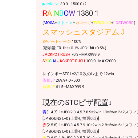
▶hololive
30.0~1500.0+?
R
A
I
N
B
O
W
1380.1
(
MOSA
+
オトヒメ
+
カンナギ
+
TYRANNO
+
LOSTWORD
)
スマッシュスタジアム⇩
SPゲートゲージ
100%
(増加量 FR:1hit+0.1% JPC:1hit+0.5%)
JACKPOT RUSH
70.3~MAX999.9
S
P
E
C
I
A
L
JACKPOT RUSH
100.0~MAX2000
レインボーSTC Lv2/10 次のLvまで:12win
依姫JP
269.9+ 0~500
豊姫JP
61.5~MAX999.9
現在のSTCピザ配置↓
青
(1.4.7) 1=JPC 2.3.4.5.7.8.9=2win 10=5win 6=2スフ
[JP BOUNS Lv0 (上乗せ抽選0回)]
赤
(2.5.8) 1=JPC 3.4.5.7.9.10=2win 2.8=5win 6=1スフ
[JP BOUNS Lv0 (上乗せ抽選0回)]
黄
(3.6.9) 1.8=JPC 2.3.5.7.10=2win 4.9=5win 6=1スフ