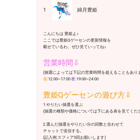
1
綿月豊姫
こんにちは 豊姫よ♪
ここでは豊姫Qゲーセンの更新情報を
載せているわ。ぜひ見ていってね♪
営業時間⇩
(抽選によっては下記の営業時間を超えることもありま
昼
:12:00~17:00
夜
:19:00~24:00
豊姫Qゲーセンの遊び方⇩
1.やりたい抽選を選ぶ
(抽選の種類や価格については下にある表を見てくださ
2.選んだ抽選をやりたい分の回数と合わせて
チャットで送信する。
(記入例:スフィア3回お願いします)