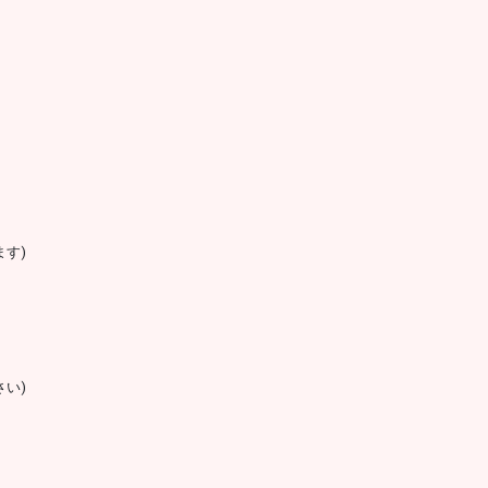
す)
い)