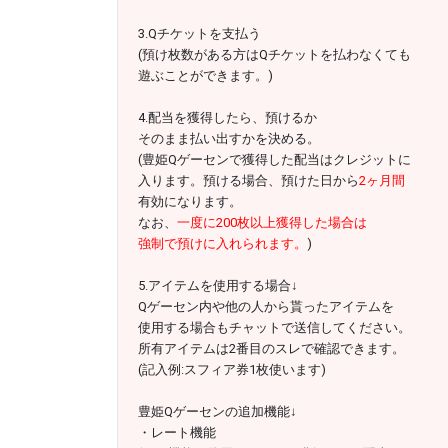
3.Qチケットを支払う
(預け枚数がある方はQチケットを払わなくても
遊ぶことができます。)
4.配当を獲得したら、預けるか
そのまま払い出すかを決める。
(豊姫Qゲーセンで獲得した配当はクレジットに
入ります。預ける場合、預けた日から
2ヶ月間
有効になります。
なお、
一度に200枚以上獲得した場合は
強制で預けに入れられます。
)
5.アイテムを使用する場合↓
Qゲーセン内や他の人から貰ったアイテムを
使用する場合もチャットで送信してください。
所有アイテムは2番目のスレで確認できます。
(記入例:スフィア券1枚使います)
豊姫Qゲーセンの追加機能↓
・レート機能