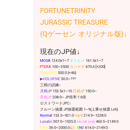
FORTUNETRINITY
JURASSIC TREASURE
(Qゲーセン オリジナル版)↓
現在のJP値↓
MOSA
124.0x1~7
オトヒメ
161.5x1~7
PTERA
100~3500
カンナギ
670.6 [+200]
TYRANNO
500.0 {+46}
▶HOLOFIVE
50.0~???
三精の試練↓
月精JP
153.5x1~10
日精JP
150.0~
星精JP
208.0~ JP倍率:1.6倍
ロストワードJPC↓
クルーン抽選 JP抽選範囲:1~9{上乗せ抽選 Lv6}
Normal
153.5~921.0
Hard
214.9~1228.0
Lunatic
307.0~1535.0
secret seal
460.5~2149.0
Extra
36.0~2000.0
L
E
G
E
N
D
614.0~2149.0